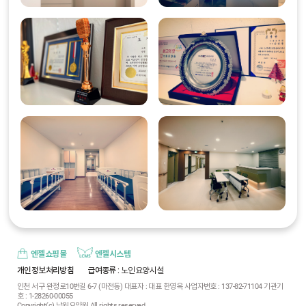
엔젤쇼핑몰
엔젤시스템
개인정보처리방침
급여종류
: 노인요양시설
인천 서구 완정로10번길 6-7 (마전동) 대표자 : 대표 한영옥 사업자번호 : 137-82-71104 기관기
호 : 1-28260-00055
Copyright(c) 낙원요양원 All rights reserved.